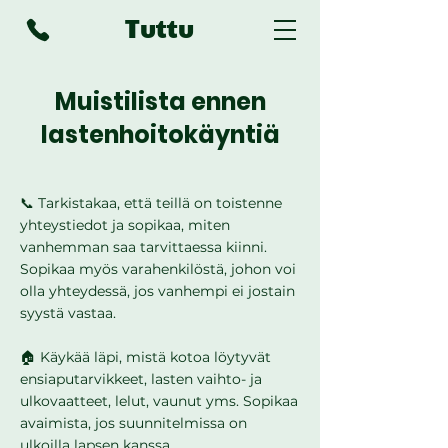
Tuttu
Muistilista ennen
lastenhoitokäyntiä
​📞 Tarkistakaa, että teillä on toistenne
yhteystiedot ja sopikaa, miten
vanhemman saa tarvittaessa kiinni.
Sopikaa myös varahenkilöstä, johon voi
olla yhteydessä, jos vanhempi ei jostain
syystä vastaa. ​
🏠 Käykää läpi, mistä kotoa löytyvät
ensiaputarvikkeet, lasten vaihto- ja
ulkovaatteet, lelut, vaunut yms. Sopikaa
avaimista, jos suunnitelmissa on
ulkoilla lapsen kanssa.