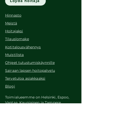
Löydä hoitaja
Hinnasto
Meist
ä
Hoitajaksi
Tilauslomake
Kotitalousvähennys
Muistilista
Ohjeet tutustumiskäynnille
Sairaan lapsen hoitopalvelu
Tervetuloa asiakkaaksi
Blogi
Toimialueemme on Helsinki, Espoo,
Vantaa, Kauniainen ja Tampere.
Tuttu Lastenhoito Oy