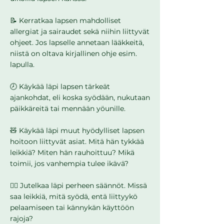
📝 Kerratkaa lapsen mahdolliset
allergiat ja sairaudet sekä niihin liittyvät
ohjeet. Jos lapselle annetaan lääkkeitä,
niistä on oltava kirjallinen ohje esim.
lapulla.
🕗 Käykää läpi lapsen tärkeät
ajankohdat, eli koska syödään, nukutaan
päikkäreitä tai mennään yöunille.
🧸 Käykää läpi muut hyödylliset lapsen
hoitoon liittyvät asiat. Mitä hän tykkää
leikkiä? Miten hän rauhoittuu? Mikä
toimii, jos vanhempia tulee ikävä?
🙅‍♀️ Jutelkaa läpi perheen säännöt. Missä
saa leikkiä, mitä syödä, entä liittyykö
pelaamiseen tai kännykän käyttöön
rajoja?