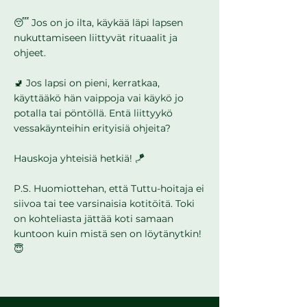
Γ
😴 Jos on jo ilta, käykää läpi lapsen
nukuttamiseen liittyvät rituaalit ja
ohjeet.
🚽 Jos lapsi on pieni, kerratkaa,
käyttääkö hän vaippoja vai käykö jo
potalla tai pöntöllä. Entä liittyykö
vessakäynteihin erityisiä ohjeita?
Hauskoja yhteisiä hetkiä! ​​🪁
P.S. Huomiottehan, että Tuttu-hoitaja ei
siivoa tai tee varsinaisia kotitöitä. Toki
on kohteliasta jättää koti samaan
kuntoon kuin mistä sen on löytänytkin!
😇