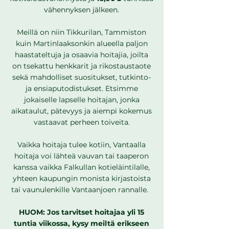
vähennyksen jälkeen.
Meillä on niin Tikkurilan, Tammiston
kuin Martinlaaksonkin alueella paljon
haastateltuja ja osaavia hoitajia, joilta
on tsekattu henkkarit ja rikostaustaote
sekä mahdolliset suositukset, tutkinto-
ja ensiaputodistukset. Etsimme
jokaiselle lapselle hoitajan, jonka
aikataulut, pätevyys ja aiempi kokemus
vastaavat perheen toiveita.
Vaikka hoitaja tulee kotiin, Vantaalla
hoitaja voi lähteä vauvan tai taaperon
kanssa vaikka Falkullan kotieläintilalle,
yhteen kaupungin monista kirjastoista
tai vaunulenkille Vantaanjoen rannalle.
HUOM:
Jos tarvitset hoitajaa yli 15
tuntia viikossa, kysy meiltä erikseen