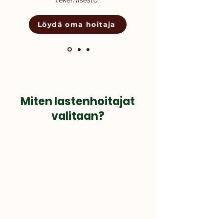
Γ
tekemisestä."
Löydä oma hoitaja
Miten lastenhoitajat
valitaan?