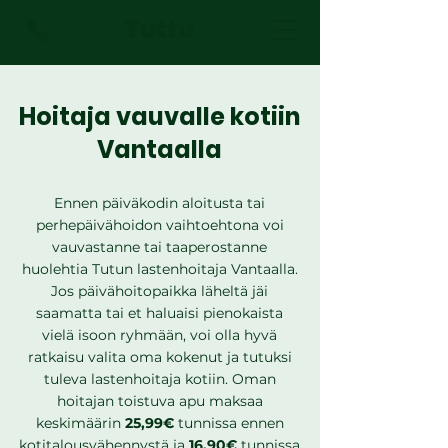
Tuttu
Hoitaja vauvalle kotiin
Vantaalla
Ennen päiväkodin aloitusta tai
perhepäivähoidon vaihtoehtona voi
vauvastanne tai taaperostanne
huolehtia Tutun lastenhoitaja Vantaalla.
Jos päivähoitopaikka läheltä jäi
saamatta tai et haluaisi pienokaista
vielä isoon ryhmään, voi olla hyvä
ratkaisu valita oma kokenut ja tutuksi
tuleva lastenhoitaja kotiin. Oman
hoitajan toistuva apu maksaa
keskimäärin
25,99€
tunnissa ennen
kotitalousvähennystä ja
16,90€
tunnissa