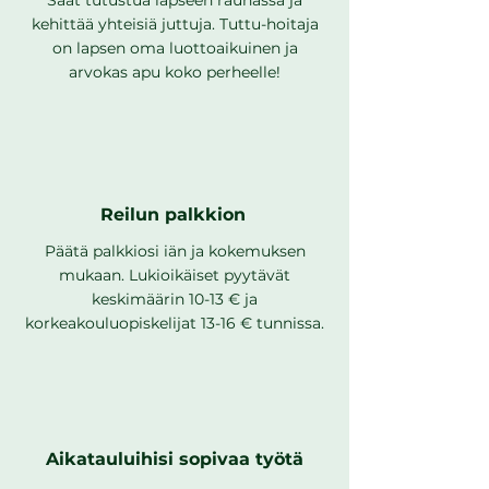
Saat tutustua lapseen rauhassa ja
kehittää yhteisiä juttuja. Tuttu-hoitaja
on lapsen oma luottoaikuinen ja
arvokas apu koko perheelle!
Reilun palkkion
Päätä palkkiosi iän ja kokemuksen
mukaan. Lukioikäiset pyytävät
keskimäärin 10-13 € ja
korkeakouluopiskelijat 13-16 € tunnissa.
Aikatauluihisi sopivaa työtä