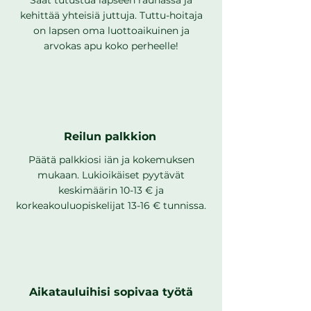
Saat tutustua lapseen rauhassa ja
kehittää yhteisiä juttuja. Tuttu-hoitaja
on lapsen oma luottoaikuinen ja
arvokas apu koko perheelle!
Reilun palkkion
Päätä palkkiosi iän ja kokemuksen
mukaan. Lukioikäiset pyytävät
keskimäärin 10-13 € ja
korkeakouluopiskelijat 13-16 € tunnissa.
Aikatauluihisi sopivaa työtä